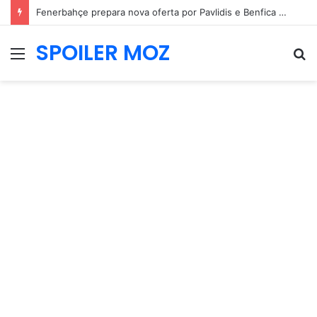
Fenerbahçe prepara nova oferta por Pavlidis e Benfica mantém posição firme
SPOILER MOZ
Menu
P
p