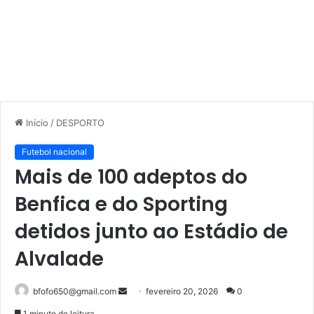
Início
/
DESPORTO
Futebol nacional
Mais de 100 adeptos do
Benfica e do Sporting
detidos junto ao Estádio de
Alvalade
Mande
bfofo650@gmail.com
fevereiro 20, 2026
0
um
1 minuto de leitura