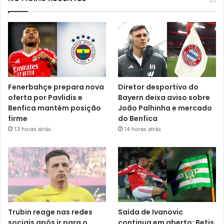
Fenerbahçe prepara nova
Diretor desportivo do
oferta por Pavlidis e
Bayern deixa aviso sobre
Benfica mantém posição
João Palhinha e mercado
firme
do Benfica
13 horas atrás
14 horas atrás
Trubin reage nas redes
Saída de Ivanovic
sociais após ir para o
continua em aberto: Betis