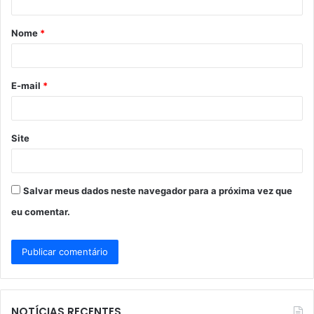
á
Nome
*
r
i
o
E-mail
*
*
Site
Salvar meus dados neste navegador para a próxima vez que
eu comentar.
NOTÍCIAS RECENTES