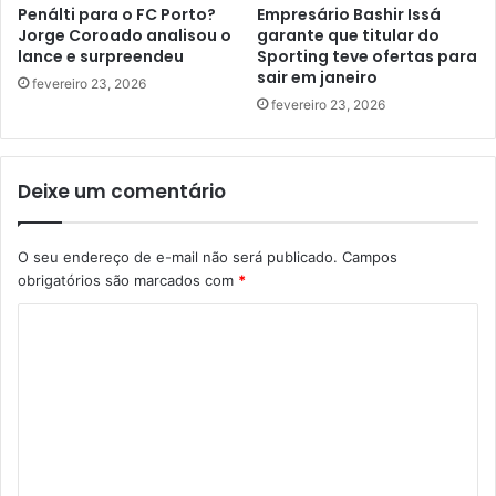
Penálti para o FC Porto?
Empresário Bashir Issá
Jorge Coroado analisou o
garante que titular do
lance e surpreendeu
Sporting teve ofertas para
sair em janeiro
fevereiro 23, 2026
fevereiro 23, 2026
Deixe um comentário
O seu endereço de e-mail não será publicado.
Campos
obrigatórios são marcados com
*
C
o
m
e
n
t