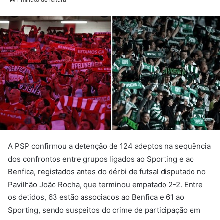
e-
mail
A PSP confirmou a detenção de 124 adeptos na sequência
dos confrontos entre grupos ligados ao Sporting e ao
Benfica, registados antes do dérbi de futsal disputado no
Pavilhão João Rocha, que terminou empatado 2-2. Entre
os detidos, 63 estão associados ao Benfica e 61 ao
Sporting, sendo suspeitos do crime de participação em