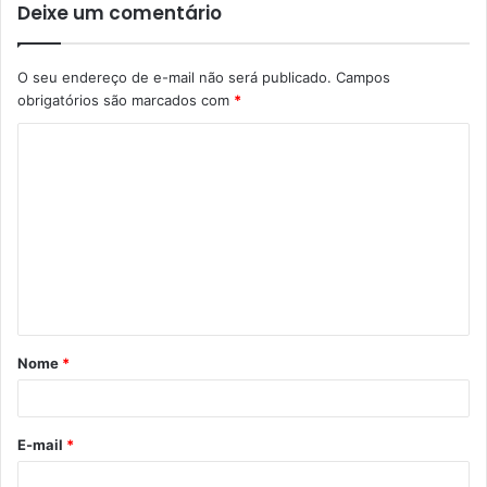
Deixe um comentário
O seu endereço de e-mail não será publicado.
Campos
obrigatórios são marcados com
*
C
o
m
e
n
t
á
Nome
*
r
i
o
E-mail
*
*