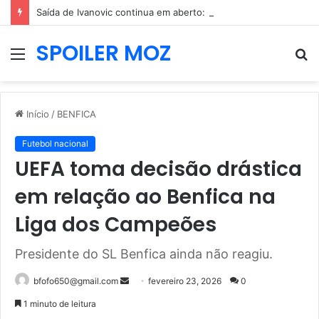
Saída de Ivanovic continua em aberto: Betis ainda não convence o Benfica
SPOILER MOZ
Menu
P
p
Início
/
BENFICA
Futebol nacional
UEFA toma decisão drástica
em relação ao Benfica na
Liga dos Campeões
Presidente do SL Benfica ainda não reagiu.
Mande
bfofo650@gmail.com
fevereiro 23, 2026
0
um
1 minuto de leitura
e-