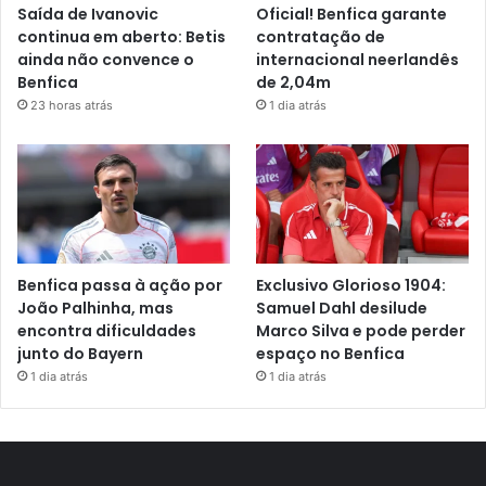
Saída de Ivanovic
Oficial! Benfica garante
continua em aberto: Betis
contratação de
ainda não convence o
internacional neerlandês
Benfica
de 2,04m
23 horas atrás
1 dia atrás
Benfica passa à ação por
Exclusivo Glorioso 1904:
João Palhinha, mas
Samuel Dahl desilude
encontra dificuldades
Marco Silva e pode perder
junto do Bayern
espaço no Benfica
1 dia atrás
1 dia atrás