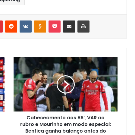
r
Pinterest
Reddit
VK
OK
Pocket
Compartilhar via e-mail
Imprimir
Cabeceamento aos 86’, VAR ao
rubro e Mourinho em modo especial:
Benfica ganha balanço antes do