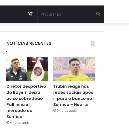
Artigo
Procurar
aleatório
por
NOTÍCIAS RECENTES
Diretor desportivo
Trubin reage nas
do Bayern deixa
redes sociais após
aviso sobre João
ir para o banco no
Palhinha e
Benfica – Hearts
mercado do
9 horas atrás
Benfica
4 horas atrás