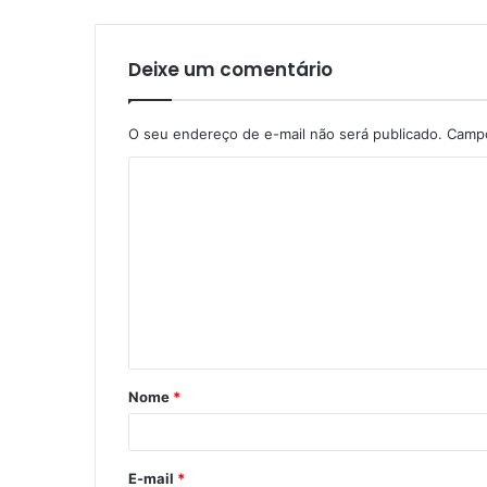
Deixe um comentário
O seu endereço de e-mail não será publicado.
Campo
C
o
m
e
n
t
á
Nome
*
r
i
o
E-mail
*