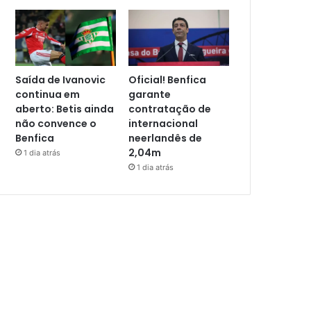
Saída de Ivanovic
Oficial! Benfica
continua em
garante
aberto: Betis ainda
contratação de
não convence o
internacional
Benfica
neerlandês de
2,04m
1 dia atrás
1 dia atrás