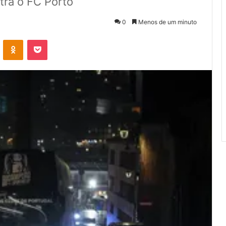
tra o FC Porto
0
Menos de um minuto
VK
OK
Pocket