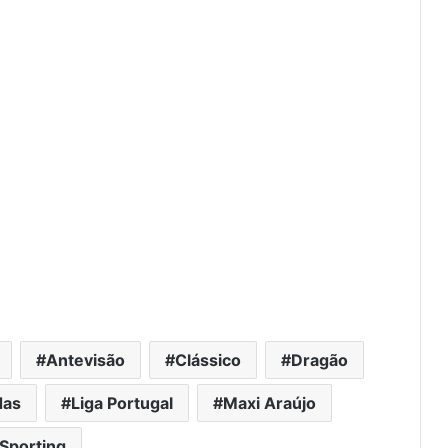
Antevisão
Clássico
Dragão
das
Liga Portugal
Maxi Araújo
Sporting