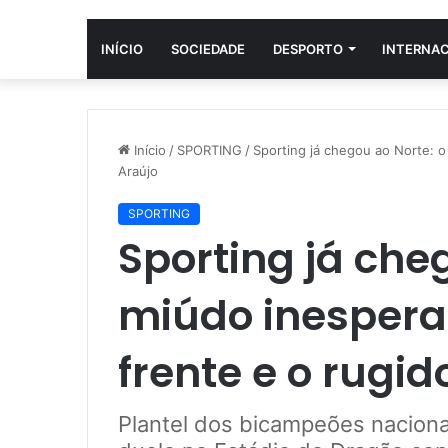
INÍCIO
SOCIEDADE
DESPORTO
INTERNA
Início
/
SPORTING
/
Sporting já chegou ao Norte: o
Araújo
SPORTING
Sporting já che
miúdo inespera
frente e o rugid
Plantel dos bicampeões nacionai