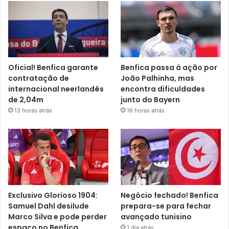
Oficial! Benfica garante
Benfica passa à ação por
contratação de
João Palhinha, mas
internacional neerlandês
encontra dificuldades
de 2,04m
junto do Bayern
13 horas atrás
16 horas atrás
Exclusivo Glorioso 1904:
Negócio fechado! Benfica
Samuel Dahl desilude
prepara-se para fechar
Marco Silva e pode perder
avançado tunisino
espaço no Benfica
1 dia atrás