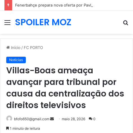
Fenerbahçe prepara nova oferta por Pavlidis e Benfica mantém posição firme
SPOILER MOZ
Menu
P
p
Início
/
FC PORTO
Notícias
Villas-Boas ameaça
avançar para tribunal por
causa da centralização dos
direitos televisivos
Mande
bfofo650@gmail.com
maio 28, 2026
0
um
1 minuto de leitura
e-