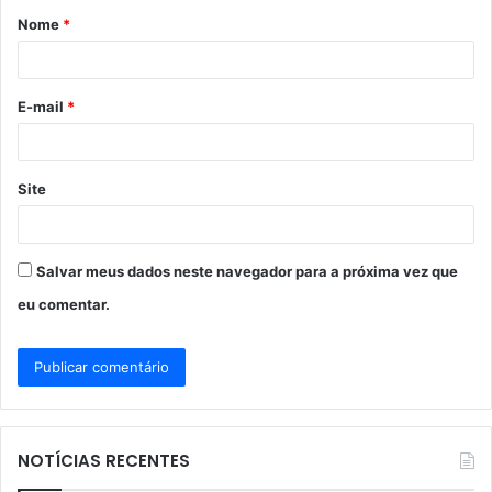
Nome
*
r
i
o
E-mail
*
*
Site
Salvar meus dados neste navegador para a próxima vez que
eu comentar.
NOTÍCIAS RECENTES