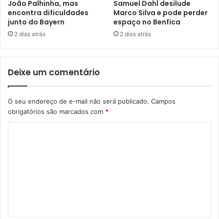
João Palhinha, mas
Samuel Dahl desilude
encontra dificuldades
Marco Silva e pode perder
junto do Bayern
espaço no Benfica
2 dias atrás
2 dias atrás
Deixe um comentário
O seu endereço de e-mail não será publicado.
Campos
obrigatórios são marcados com
*
C
o
m
e
n
t
á