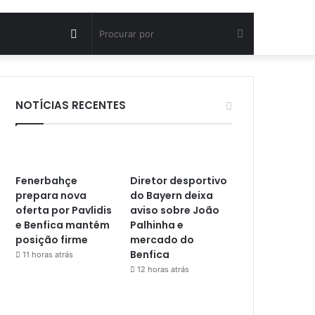
Artigo
Procurar
aleatório
por
NOTÍCIAS RECENTES
Fenerbahçe
Diretor desportivo
prepara nova
do Bayern deixa
oferta por Pavlidis
aviso sobre João
e Benfica mantém
Palhinha e
posição firme
mercado do
Benfica
11 horas atrás
12 horas atrás