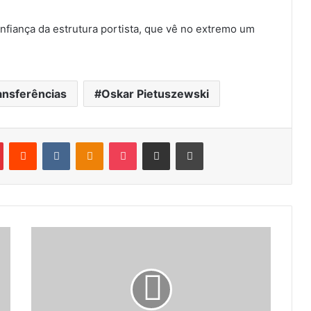
nfiança da estrutura portista, que vê no extremo um
ansferências
Oskar Pietuszewski
Pinterest
Reddit
VK
OK
Pocket
Compartilhar via e-mail
Imprimir