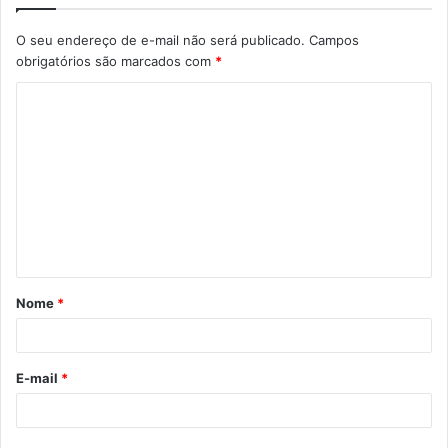
O seu endereço de e-mail não será publicado.
Campos
obrigatórios são marcados com
*
C
o
m
e
n
t
á
Nome
*
r
i
o
E-mail
*
*