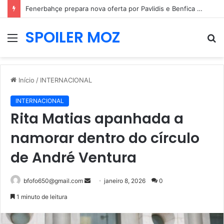
Diretor desportivo do Bayern deixa aviso sobre João Palhinha e mercado do Benfica
SPOILER MOZ
Menu
P
p
Início
/
INTERNACIONAL
INTERNACIONAL
Rita Matias apanhada a
namorar dentro do círculo
de André Ventura
Mande
bfofo650@gmail.com
janeiro 8, 2026
0
um
1 minuto de leitura
e-
mail