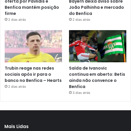
oferta por Pavlidis e
Bayern deixa aviso sobre
Benfica mantém posição
João Palhinha e mercado
firme
do Benfica
2 dias atrás
2 dias atrás
Trubin reage nas redes
Saída de Ivanovic
sociais após ir para o
continua em aberto: Betis
banco no Benfica – Hearts
ainda não convence o
Benfica
2 dias atrás
3 dias atrás
Mais Lidas