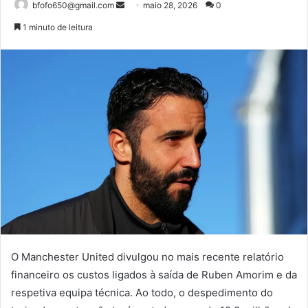
Mande
bfofo650@gmail.com
maio 28, 2026
0
um
1 minuto de leitura
e-
mail
O Manchester United divulgou no mais recente relatório
financeiro os custos ligados à saída de Ruben Amorim e da
respetiva equipa técnica. Ao todo, o despedimento do