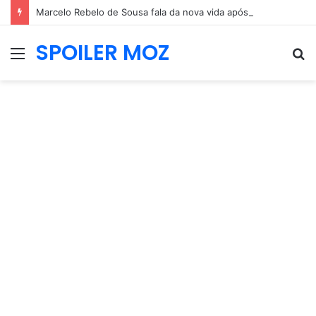
Marcelo Rebelo de Sousa fala da nova vida após a Presidência: “Estou mais leve
SPOILER MOZ
Menu
P
p