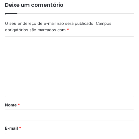
Deixe um comentário
O seu endereço de e-mail não será publicado.
Campos
obrigatórios são marcados com
*
C
o
m
e
n
t
á
Nome
*
r
i
o
E-mail
*
*