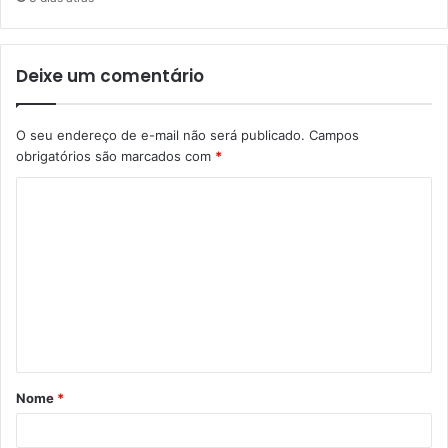
Deixe um comentário
O seu endereço de e-mail não será publicado.
Campos
obrigatórios são marcados com
*
C
o
m
e
n
t
á
Nome
*
r
i