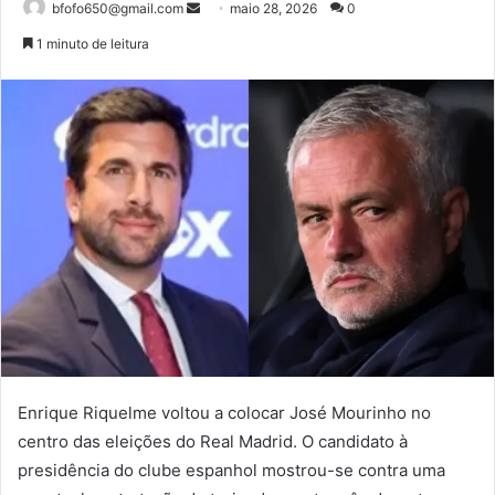
Mande
bfofo650@gmail.com
maio 28, 2026
0
um
1 minuto de leitura
e-
mail
Enrique Riquelme voltou a colocar José Mourinho no
centro das eleições do Real Madrid. O candidato à
presidência do clube espanhol mostrou-se contra uma