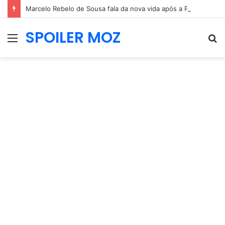
Marcelo Rebelo de Sousa fala da nova vida após a Presidência: “Estou mais leve
SPOILER MOZ
Menu
P
p