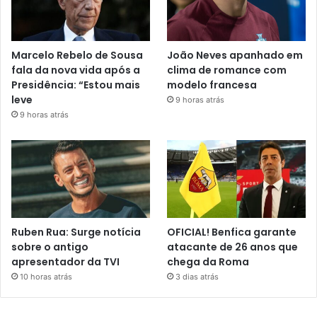
Marcelo Rebelo de Sousa
João Neves apanhado em
fala da nova vida após a
clima de romance com
Presidência: “Estou mais
modelo francesa
leve
9 horas atrás
9 horas atrás
Ruben Rua: Surge notícia
OFICIAL! Benfica garante
sobre o antigo
atacante de 26 anos que
apresentador da TVI
chega da Roma
10 horas atrás
3 dias atrás