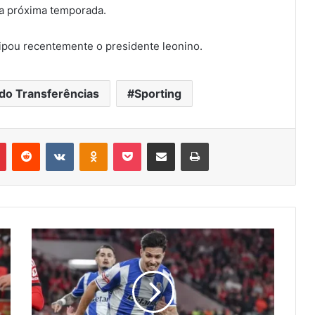
 a próxima temporada.
cipou recentemente o presidente leonino.
do Transferências
Sporting
r
Pinterest
Reddit
VK
OK
Pocket
Compartilhar via e-mail
Imprimir