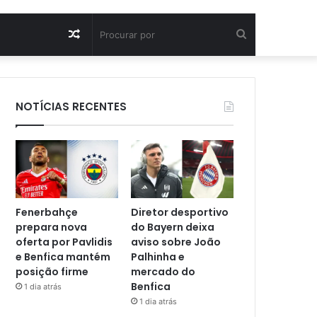
Artigo
Procurar
aleatório
por
NOTÍCIAS RECENTES
Fenerbahçe
Diretor desportivo
prepara nova
do Bayern deixa
oferta por Pavlidis
aviso sobre João
e Benfica mantém
Palhinha e
posição firme
mercado do
Benfica
1 dia atrás
1 dia atrás