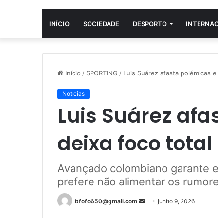
INÍCIO
SOCIEDADE
DESPORTO
INTERNA
Início
/
SPORTING
/
Luis Suárez afasta polémicas e
Notícias
Luis Suárez afa
deixa foco tota
Avançado colombiano garante e
prefere não alimentar os rumore
Mande
bfofo650@gmail.com
junho 9, 2026
um