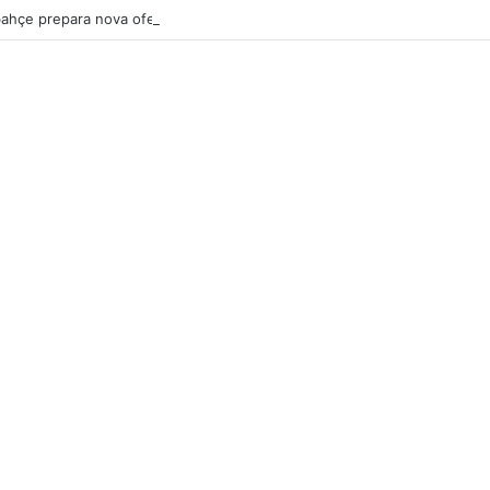
ahçe prepara nova oferta por Pavlidis e Benfica mantém posição firme