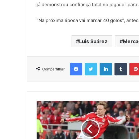
já demonstrou confiança total no jogador para
“Na próxima época vai marcar 40 golos”, ante
Luis Suárez
Merca
Facebook
Twitter
Linkedin
Tumbl
Compartilhar