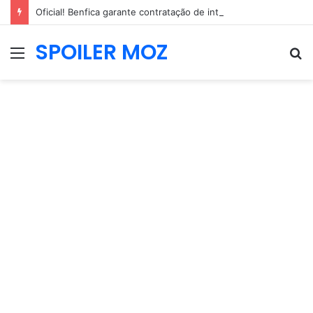
Oficial! Benfica garante contratação de internacional neerlandês de 2,04m
SPOILER MOZ
Menu
P
p