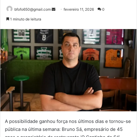
Mande
bfofo650@gmail.com
fevereiro 11, 2026
0
um
1 minuto de leitura
e-
mail
A possibilidade ganhou força nos últimos dias e tornou-se
pública na última semana: Bruno Sá, empresário de 45