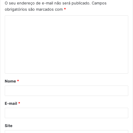
O seu endereço de e-mail não será publicado.
Campos
obrigatórios são marcados com
*
C
o
m
e
n
t
á
Nome
*
r
i
o
E-mail
*
*
Site