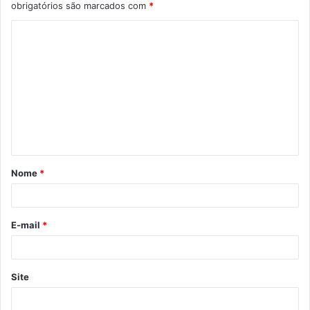
obrigatórios são marcados com
*
C
o
m
e
n
t
á
Nome
*
r
i
o
E-mail
*
*
Site