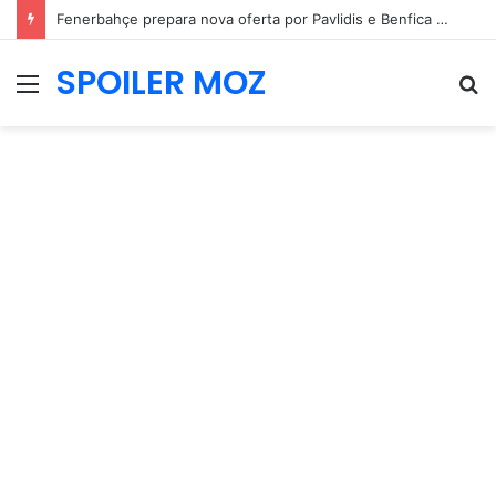
Fenerbahçe prepara nova oferta por Pavlidis e Benfica mantém posição firme
SPOILER MOZ
Menu
P
p