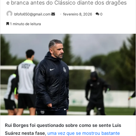
e branca antes do Clássico diante dos dragões
Mande
bfofo650@gmail.com
fevereiro 8, 2026
0
um
1 minuto de leitura
e-
mail
Rui Borges foi questionado sobre como se sente Luis
Suárez nesta fase
,
uma vez que se mostrou bastante