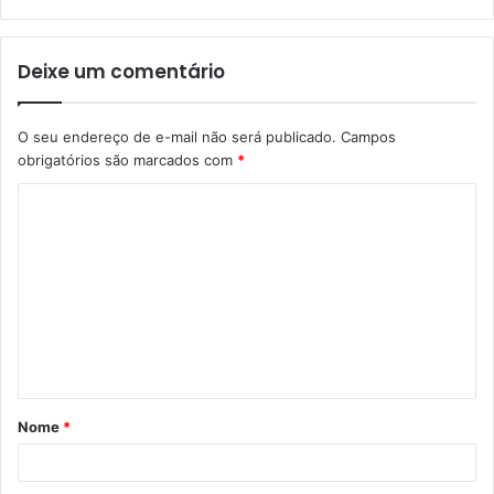
Deixe um comentário
O seu endereço de e-mail não será publicado.
Campos
obrigatórios são marcados com
*
C
o
m
e
n
t
á
Nome
*
r
i