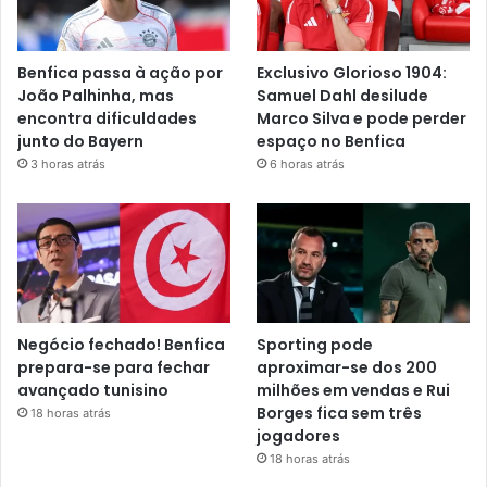
Benfica passa à ação por
Exclusivo Glorioso 1904:
João Palhinha, mas
Samuel Dahl desilude
encontra dificuldades
Marco Silva e pode perder
junto do Bayern
espaço no Benfica
3 horas atrás
6 horas atrás
Negócio fechado! Benfica
Sporting pode
prepara-se para fechar
aproximar-se dos 200
avançado tunisino
milhões em vendas e Rui
Borges fica sem três
18 horas atrás
jogadores
18 horas atrás