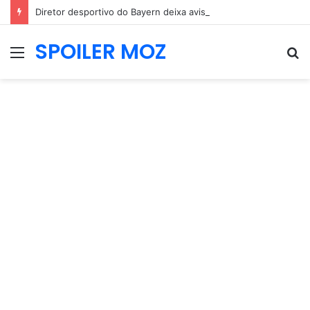
Diretor desportivo do Bayern deixa aviso sobre João Palhinha e mercado do Benfica
SPOILER MOZ
Menu
P
p