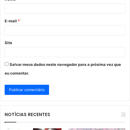
r
i
o
E-mail
*
*
Site
Salvar meus dados neste navegador para a próxima vez que
eu comentar.
NOTÍCIAS RECENTES