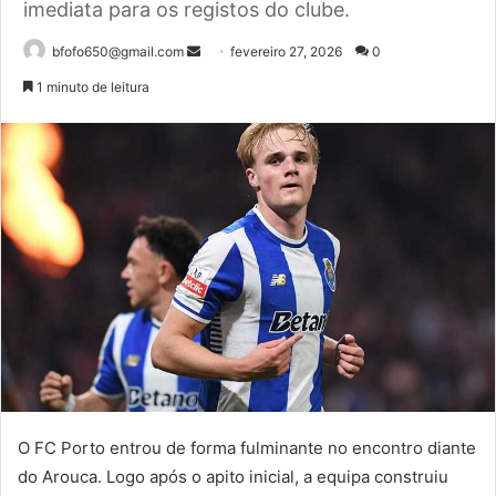
imediata para os registos do clube.
Mande
bfofo650@gmail.com
fevereiro 27, 2026
0
um
1 minuto de leitura
e-
mail
O FC Porto entrou de forma fulminante no encontro diante
do Arouca. Logo após o apito inicial, a equipa construiu