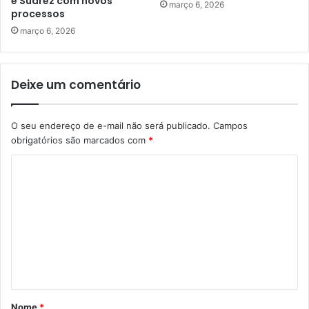
e Suárez com novos
março 6, 2026
processos
março 6, 2026
Deixe um comentário
O seu endereço de e-mail não será publicado.
Campos
obrigatórios são marcados com
*
C
o
m
e
n
t
á
Nome
*