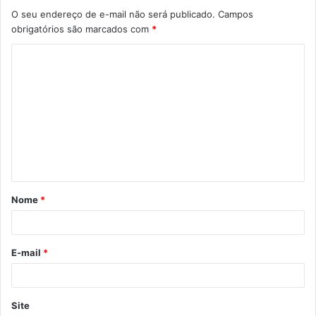
O seu endereço de e-mail não será publicado.
Campos
obrigatórios são marcados com
*
C
o
m
e
n
t
á
Nome
*
r
i
o
E-mail
*
*
Site