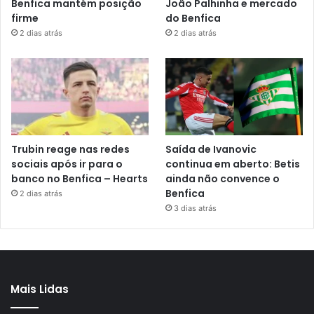
Benfica mantém posição
João Palhinha e mercado
firme
do Benfica
2 dias atrás
2 dias atrás
Trubin reage nas redes
Saída de Ivanovic
sociais após ir para o
continua em aberto: Betis
banco no Benfica – Hearts
ainda não convence o
Benfica
2 dias atrás
3 dias atrás
Mais Lidas