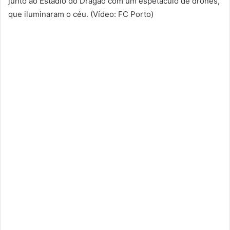
junto ao Estádio do Dragão com um espetáculo de drones,
que iluminaram o céu. (Vídeo: FC Porto)