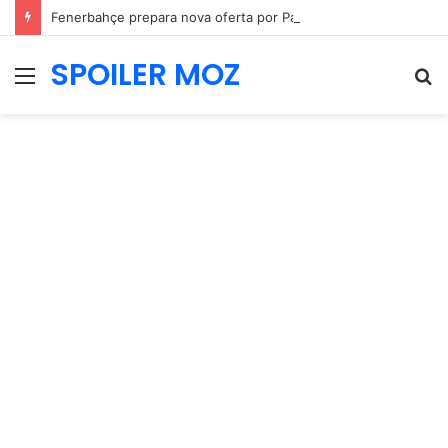
Fenerbahçe prepara nova oferta por Pavlidis e Benfica mantém posição firme
SPOILER MOZ
Menu
P
p