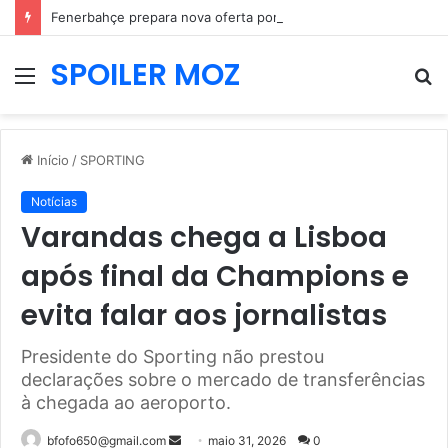
Fenerbahçe prepara nova oferta por Pavlidis e Benfica mantém posição firme
SPOILER MOZ
Menu
P
p
Início
/
SPORTING
Notícias
Varandas chega a Lisboa
após final da Champions e
evita falar aos jornalistas
Presidente do Sporting não prestou
declarações sobre o mercado de transferências
à chegada ao aeroporto.
Mande
bfofo650@gmail.com
maio 31, 2026
0