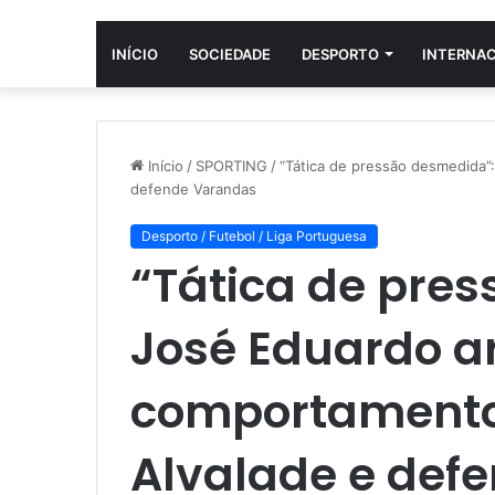
INÍCIO
SOCIEDADE
DESPORTO
INTERNA
Início
/
SPORTING
/
“Tática de pressão desmedida”
defende Varandas
Desporto / Futebol / Liga Portuguesa
“Tática de pre
José Eduardo a
comportamento
Alvalade e def