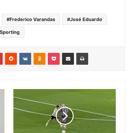
Frederico Varandas
José Eduardo
Sporting
r
Pinterest
Reddit
VK
OK
Pocket
Compartilhar via e-mail
Imprimir