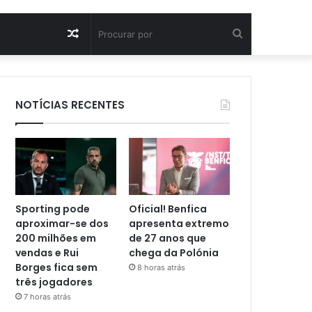
Artigo
Procurar
aleatório
por
NOTÍCIAS RECENTES
Sporting pode
Oficial! Benfica
aproximar-se dos
apresenta extremo
200 milhões em
de 27 anos que
vendas e Rui
chega da Polónia
Borges fica sem
8 horas atrás
três jogadores
7 horas atrás