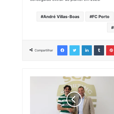
André Villas-Boas
FC Porto
Facebook
Twitter
Linkedin
Tumbl
Compartilhar