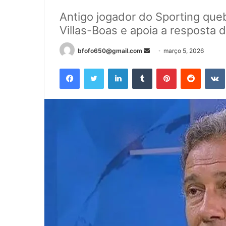
Antigo jogador do Sporting quebr
Villas-Boas e apoia a resposta 
Mande
bfofo650@gmail.com
março 5, 2026
um
Facebook
Twitter
Linkedin
Tumblr
Pinterest
Reddit
e-
mail