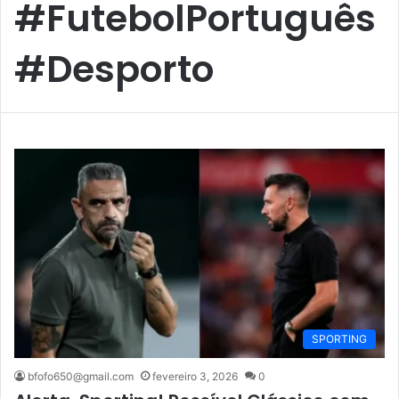
#FutebolPortuguês
#Desporto
SPORTING
bfofo650@gmail.com
fevereiro 3, 2026
0