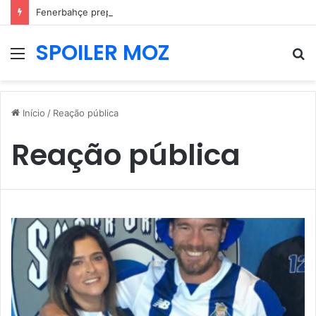
Fenerbahçe prepara nova oferta por Pavlidis e Benfica mantém posição firme
SPOILER MOZ
Menu
P
p
Início
/
Reação pública
Reação pública