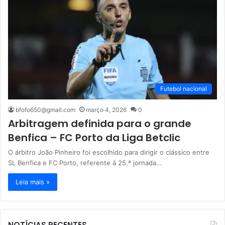
Futebol nacional
bfofo650@gmail.com
março 4, 2026
0
Arbitragem definida para o grande
Benfica – FC Porto da Liga Betclic
O árbitro João Pinheiro foi escolhido para dirigir o clássico entre
SL Benfica e FC Porto, referente à 25.ª jornada…
Leia mais »
NOTÍCIAS RECENTES