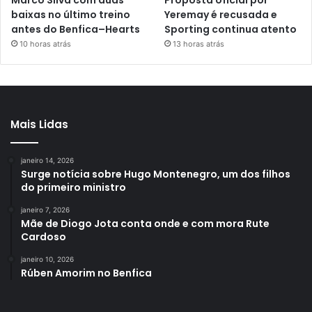
Marco Silva com duas
Proposta oficial por
baixas no último treino
Yeremay é recusada e
antes do Benfica–Hearts
Sporting continua atento
10 horas atrás
13 horas atrás
Mais Lidas
janeiro 14, 2026
Surge notícia sobre Hugo Montenegro, um dos filhos
do primeiro ministro
janeiro 7, 2026
Mãe de Diogo Jota conta onde e com mora Rute
Cardoso
janeiro 10, 2026
Rúben Amorim no Benfica