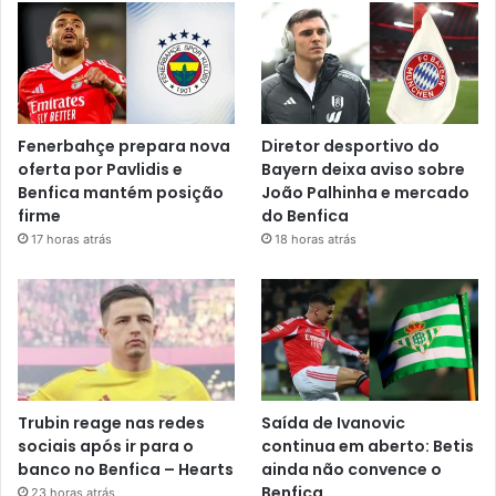
Fenerbahçe prepara nova
Diretor desportivo do
oferta por Pavlidis e
Bayern deixa aviso sobre
Benfica mantém posição
João Palhinha e mercado
firme
do Benfica
17 horas atrás
18 horas atrás
Trubin reage nas redes
Saída de Ivanovic
sociais após ir para o
continua em aberto: Betis
banco no Benfica – Hearts
ainda não convence o
Benfica
23 horas atrás