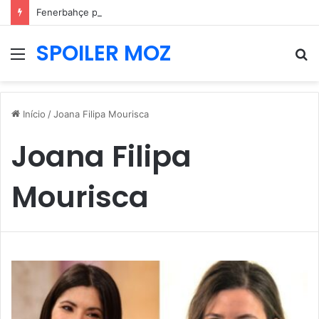
Fenerbahçe prepara nova oferta por Pavlidis e Benfica mantém posição firme
SPOILER MOZ
Menu
P
p
Início
/
Joana Filipa Mourisca
Joana Filipa
Mourisca