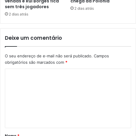
vendas e Rui Borges fica
chega da Polónia
sem três jogadores
2 dias atrás
2 dias atrás
Deixe um comentário
O seu endereço de e-mail não será publicado.
Campos
obrigatórios são marcados com
*
C
o
m
e
n
t
á
Nome
*