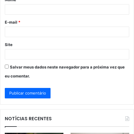
r
i
o
E-mail
*
*
Site
Salvar meus dados neste navegador para a próxima vez que
eu comentar.
NOTÍCIAS RECENTES