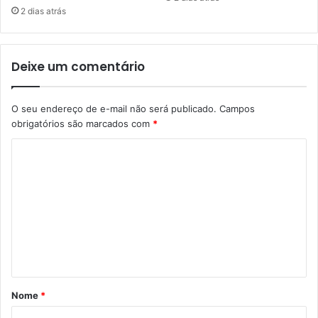
2 dias atrás
Deixe um comentário
O seu endereço de e-mail não será publicado.
Campos
obrigatórios são marcados com
*
C
o
m
e
n
t
á
Nome
*
r