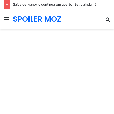
Saída de Ivanovic continua em aberto: Betis ainda não convence o Benfica
SPOILER MOZ
Menu
P
p