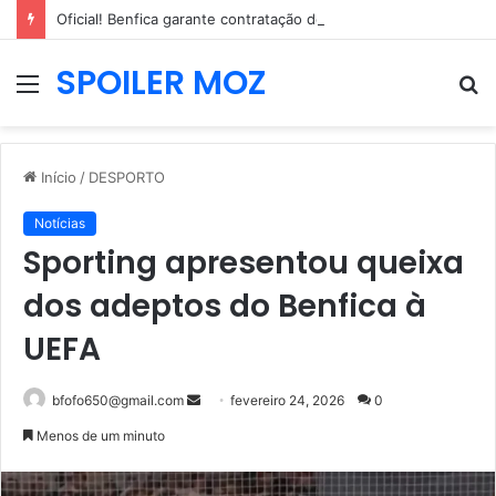
Oficial! Benfica garante contratação de internacional neerlandês de 2,04m
SPOILER MOZ
Menu
P
p
Início
/
DESPORTO
Notícias
Sporting apresentou queixa
dos adeptos do Benfica à
UEFA
Mande
bfofo650@gmail.com
fevereiro 24, 2026
0
um
Menos de um minuto
e-
mail