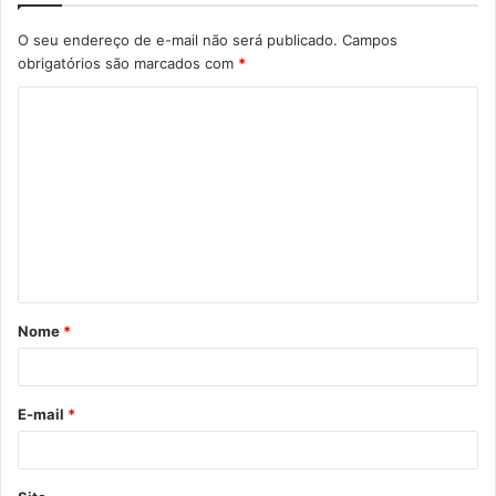
O seu endereço de e-mail não será publicado.
Campos
obrigatórios são marcados com
*
C
o
m
e
n
t
á
Nome
*
r
i
o
E-mail
*
*