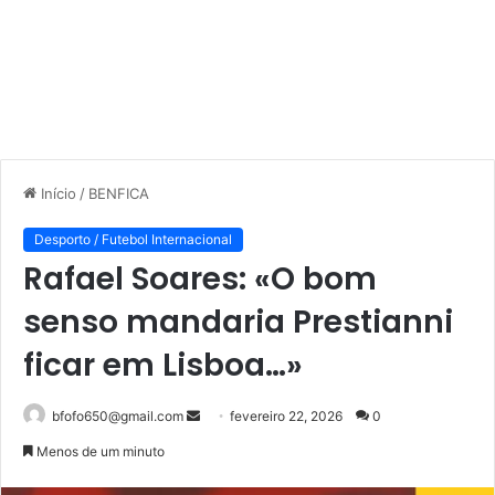
Início
/
BENFICA
Desporto / Futebol Internacional
Rafael Soares: «O bom
senso mandaria Prestianni
ficar em Lisboa…»
Mande
bfofo650@gmail.com
fevereiro 22, 2026
0
um
Menos de um minuto
e-
mail