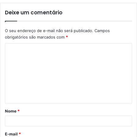
Deixe um comentário
O seu endereço de e-mail não será publicado.
Campos
obrigatórios são marcados com
*
C
o
m
e
n
t
á
Nome
*
r
i
o
E-mail
*