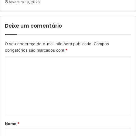
fevereiro 10, 2026
Deixe um comentário
O seu endereço de e-mail não será publicado.
Campos
obrigatórios são marcados com
*
C
o
m
e
n
t
á
Nome
*
r
i