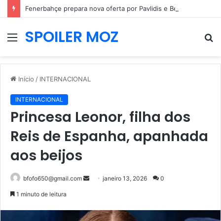
Fenerbahçe prepara nova oferta por Pavlidis e Benfica mantém posição firme
SPOILER MOZ
Menu
P
p
Início
/
INTERNACIONAL
INTERNACIONAL
Princesa Leonor, filha dos
Reis de Espanha, apanhada
aos beijos
Mande
bfofo650@gmail.com
janeiro 13, 2026
0
um
1 minuto de leitura
e-
mail