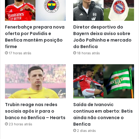
Fenerbahçe prepara nova
Diretor desportivo do
oferta por Pavlidis e
Bayern deixa aviso sobre
Benfica mantém posição
João Palhinha e mercado
firme
do Benfica
17 horas atrás
18 horas atrás
Trubin reage nas redes
Saída de Ivanovic
sociais após ir para o
continua em aberto: Betis
banco no Benfica – Hearts
ainda não convence o
Benfica
23 horas atrás
2 dias atrás