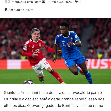
Mande
bfofo650@gmail.com
maio 30, 2026
0
um
1 minuto de leitura
e-
mail
Gianluca Prestianni ficou de fora da convocatória para o
Mundial e a decisão está a gerar grande repercussão nos
últimos dias. O jovem jogador do Benfica viu o seu nome