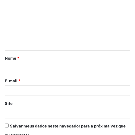
o
m
e
n
t
á
Nome
*
r
i
o
E-mail
*
*
Site
Salvar meus dados neste navegador para a próxima vez que