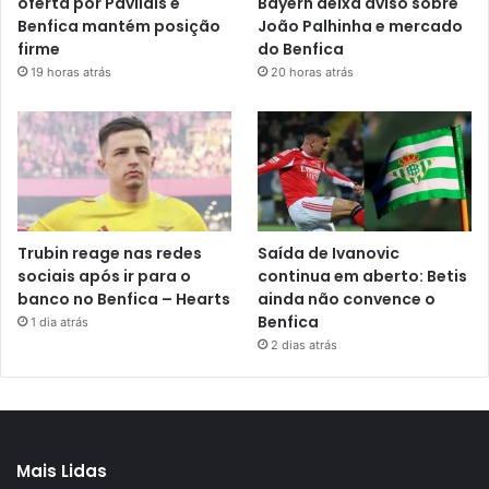
oferta por Pavlidis e
Bayern deixa aviso sobre
Benfica mantém posição
João Palhinha e mercado
firme
do Benfica
19 horas atrás
20 horas atrás
Trubin reage nas redes
Saída de Ivanovic
sociais após ir para o
continua em aberto: Betis
banco no Benfica – Hearts
ainda não convence o
Benfica
1 dia atrás
2 dias atrás
Mais Lidas