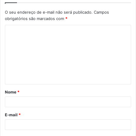
O seu endereço de e-mail não será publicado.
Campos
obrigatórios são marcados com
*
C
o
m
e
n
t
á
Nome
*
r
i
o
E-mail
*
*