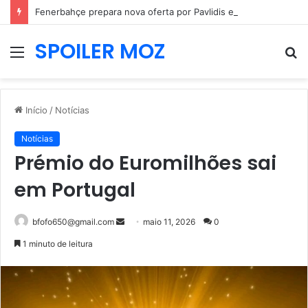
Fenerbahçe prepara nova oferta por Pavlidis e Benfica mantém posição firme
SPOILER MOZ
Menu
P
p
Início
/
Notícias
Notícias
Prémio do Euromilhões sai
em Portugal
Mande
bfofo650@gmail.com
maio 11, 2026
0
um
1 minuto de leitura
e-
mail