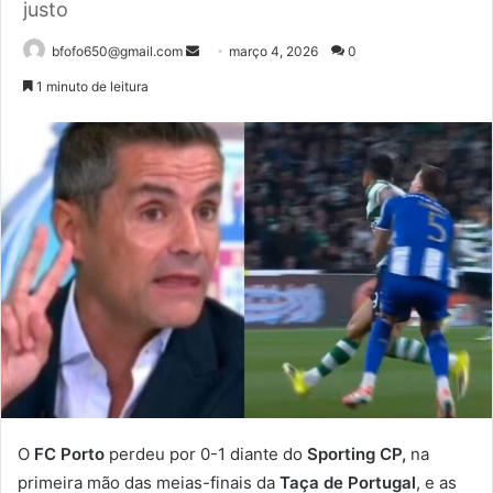
justo
Mande
bfofo650@gmail.com
março 4, 2026
0
um
1 minuto de leitura
e-
mail
O
FC Porto
perdeu por 0-1 diante do
Sporting CP,
na
primeira mão das meias-finais da
Taça de Portugal
, e as