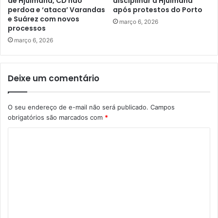
de Hjulmand, CD não
disciplinar a Hjulmand
perdoa e ‘ataca’ Varandas
após protestos do Porto
e Suárez com novos
março 6, 2026
processos
março 6, 2026
Deixe um comentário
O seu endereço de e-mail não será publicado.
Campos
obrigatórios são marcados com
*
C
o
m
e
n
t