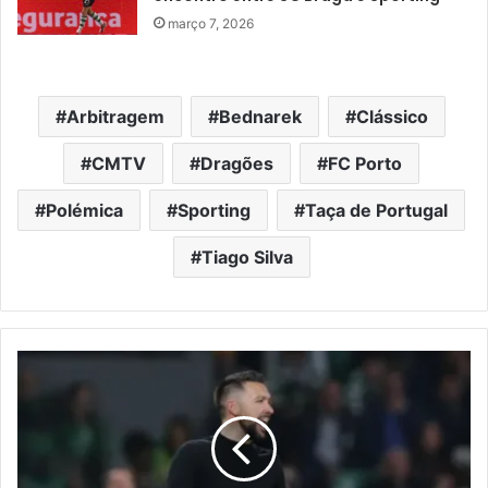
março 7, 2026
Arbitragem
Bednarek
Clássico
CMTV
Dragões
FC Porto
Polémica
Sporting
Taça de Portugal
Tiago Silva