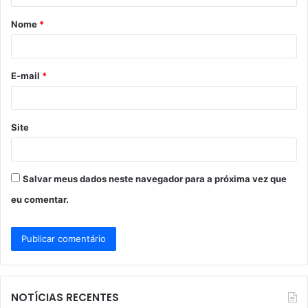
á
Nome
*
r
i
o
E-mail
*
*
Site
Salvar meus dados neste navegador para a próxima vez que
eu comentar.
NOTÍCIAS RECENTES