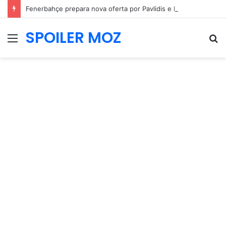
Fenerbahçe prepara nova oferta por Pavlidis e Benfica mantém posição firme
SPOILER MOZ
Menu
P
p