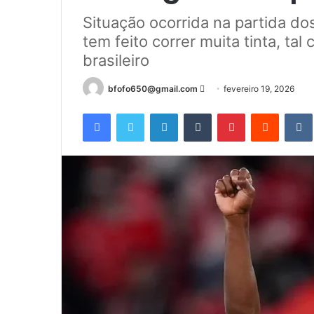
Situação ocorrida na partida d
tem feito correr muita tinta, ta
brasileiro
Mande
bfofo650@gmail.com
fevereiro 19, 2026
um
Facebook
Twitter
Linkedin
Tumblr
Pinterest
Reddit
e-
mail