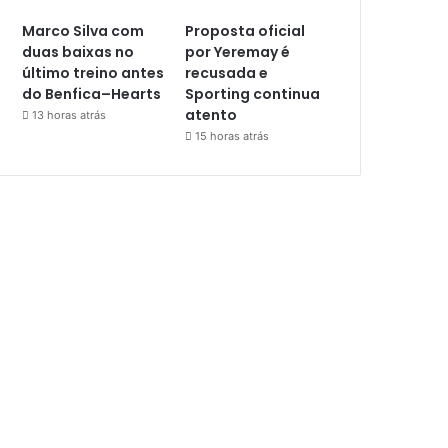
Marco Silva com
Proposta oficial
duas baixas no
por Yeremay é
último treino antes
recusada e
do Benfica–Hearts
Sporting continua
atento
13 horas atrás
15 horas atrás