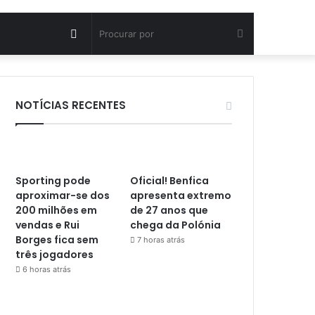
Artigo
Procurar
aleatório
por
NOTÍCIAS RECENTES
Sporting pode
Oficial! Benfica
aproximar-se dos
apresenta extremo
200 milhões em
de 27 anos que
vendas e Rui
chega da Polónia
Borges fica sem
7 horas atrás
três jogadores
6 horas atrás