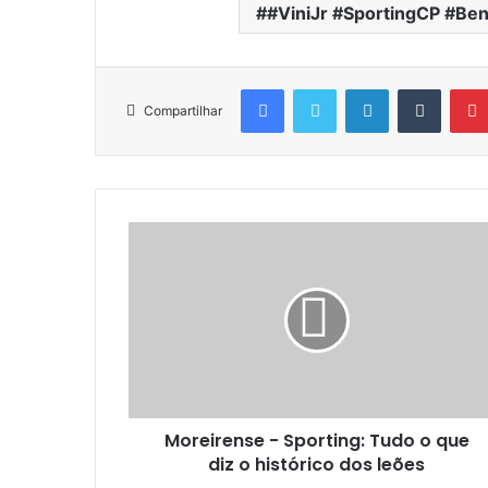
#ViniJr #SportingCP #Ben
Facebook
Twitter
Linkedin
Tumblr
Compartilhar
Moreirense - Sporting: Tudo o que
diz o histórico dos leões