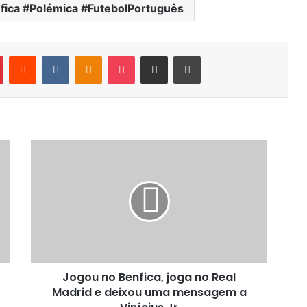
fica #Polémica #FutebolPortuguês
Pinterest
Reddit
VK
OK
Pocket
Compartilhar via e-mail
Imprimir
Jogou no Benfica, joga no Real
Madrid e deixou uma mensagem a