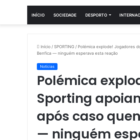
INÍCIO
SOCIEDADE
DESPORTO
INTERNA
Início
/
SPORTING
/
Polémica explode! Jogadores do
Benfica — ninguém esperava esta reação
Notícias
Polémica explo
Sporting apoiam
após caso quen
— ninguém espe