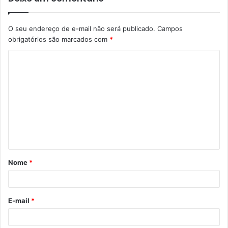
O seu endereço de e-mail não será publicado.
Campos
obrigatórios são marcados com
*
C
o
m
e
n
t
á
Nome
*
r
i
o
E-mail
*
*