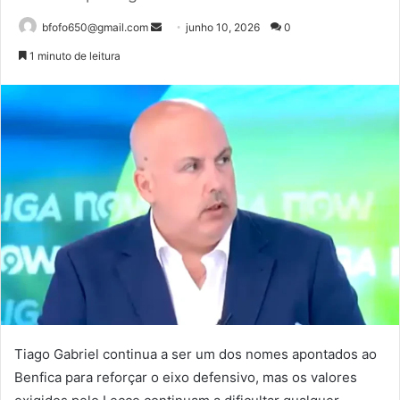
Mande
bfofo650@gmail.com
junho 10, 2026
0
um
1 minuto de leitura
e-
mail
Tiago Gabriel continua a ser um dos nomes apontados ao
Benfica para reforçar o eixo defensivo, mas os valores