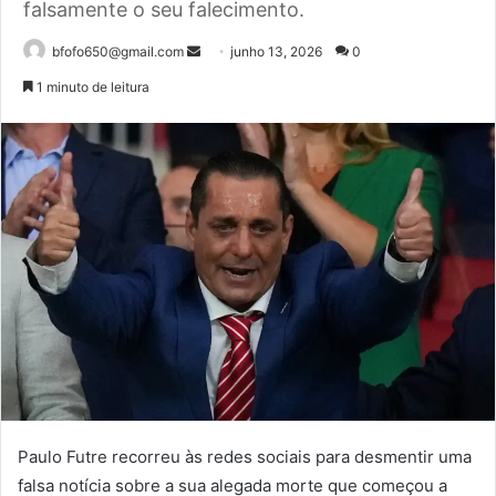
falsamente o seu falecimento.
Mande
bfofo650@gmail.com
junho 13, 2026
0
um
1 minuto de leitura
e-
mail
Paulo Futre recorreu às redes sociais para desmentir uma
falsa notícia sobre a sua alegada morte que começou a