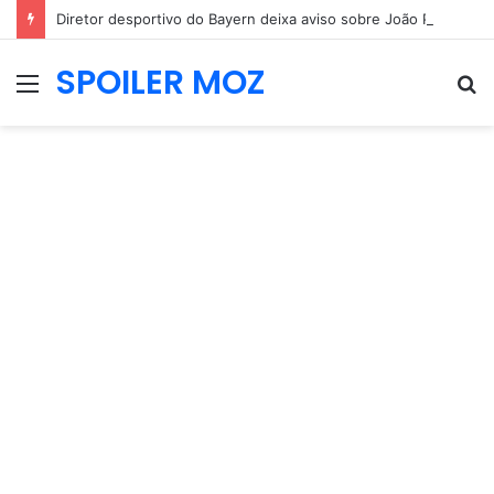
Diretor desportivo do Bayern deixa aviso sobre João Palhinha e mercado do Benfica
SPOILER MOZ
Menu
P
p