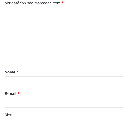
obrigatórios são marcados com
*
C
o
m
e
n
t
á
Nome
*
r
i
o
E-mail
*
*
Site