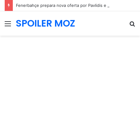
Fenerbahçe prepara nova oferta por Pavlidis e Benfica mantém posição firme
SPOILER MOZ
Menu
P
p