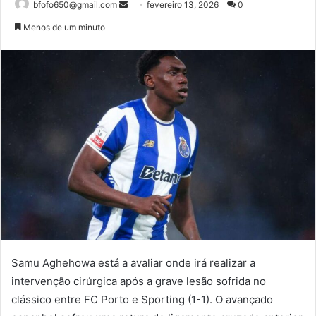
Mande
bfofo650@gmail.com
fevereiro 13, 2026
0
um
Menos de um minuto
e-
mail
Samu Aghehowa está a avaliar onde irá realizar a
intervenção cirúrgica após a grave lesão sofrida no
clássico entre FC Porto e Sporting (1-1). O avançado