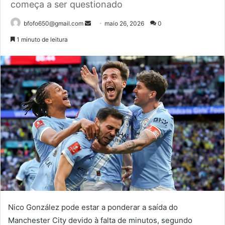
começa a ser questionado
Mande
bfofo650@gmail.com
maio 26, 2026
0
um
1 minuto de leitura
e-
mail
Nico González pode estar a ponderar a saída do
Manchester City devido à falta de minutos, segundo