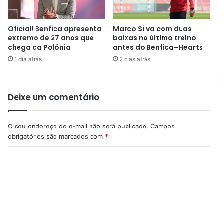
Oficial! Benfica apresenta
Marco Silva com duas
extremo de 27 anos que
baixas no último treino
chega da Polónia
antes do Benfica–Hearts
1 dia atrás
2 dias atrás
Deixe um comentário
O seu endereço de e-mail não será publicado.
Campos
obrigatórios são marcados com
*
C
o
m
e
n