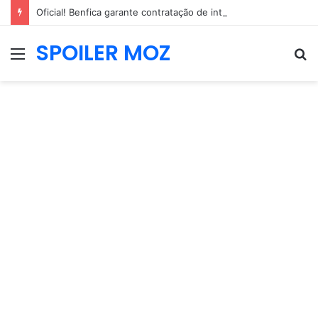
Oficial! Benfica garante contratação de internacional neerlandês de 2,04m
SPOILER MOZ
Menu
P
p