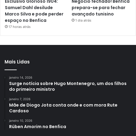
Exclusivo Glorioso 1904:
Negócio fechado! Benfica
Samuel Dahl desilude
prepara-se para fechar
Marco Silva e pode perder
avançado tunisino
espaço no Benfica
1 dia atrás
17 horas atrás
Mais Lidas
janeiro 14, 2026
Surge notícia sobre Hugo Montenegro, um dos filhos
do primeiro ministro
janeiro 7, 2026
Mãe de Diogo Jota conta onde e com mora Rute
Cardoso
janeiro 10, 2026
Rúben Amorim no Benfica