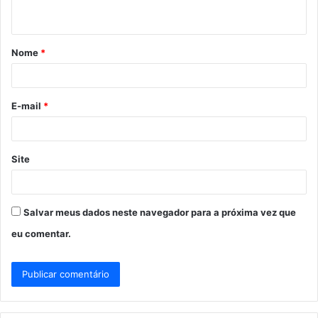
t
á
Nome
*
r
i
o
E-mail
*
*
Site
Salvar meus dados neste navegador para a próxima vez que
eu comentar.