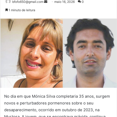
Mande
bfofo650@gmail.com
maio 16, 2026
0
um
1 minuto de leitura
e-
mail
No dia em que Mónica Silva completaria 35 anos, surgem
novos e perturbadores pormenores sobre o seu
desaparecimento, ocorrido em outubro de 2023, na
Murtosa. A jovem, que se encontrava grávida, continua