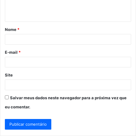
n
t
á
Nome
*
r
i
o
E-mail
*
*
Site
Salvar meus dados neste navegador para a próxima vez que
eu comentar.