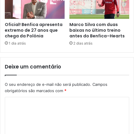
Oficial! Benfica apresenta
Marco Silva com duas
extremo de 27 anos que
baixas no último treino
chega da Polónia
antes do Benfica–Hearts
1 dia atrás
2 dias atrás
Deixe um comentário
O seu endereço de e-mail não será publicado.
Campos
obrigatórios são marcados com
*
C
o
m
e