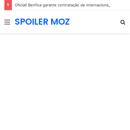
Oficial! Benfica garante contratação de internacional neerlandês de 2,04m
SPOILER MOZ
Menu
P
p