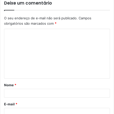
Deixe um comentário
O seu endereço de e-mail não será publicado.
Campos
obrigatórios são marcados com
*
C
o
m
e
n
t
á
Nome
*
r
i
o
E-mail
*
*