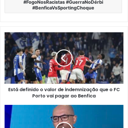
#FogoNosRacistas #GuerraNoDérbi
#BenficaVsSportingChoque
Está definido o valor de indemnização que o FC
Porto vai pagar ao Benfica