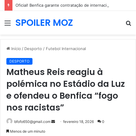
Oficial! Benfica garante contratação de internacional neerlandês de 2,04m
SPOILER MOZ
Menu
P
p
Início
/
Desporto / Futebol Internacional
DESPORTO
Matheus Reis reagiu à
polémica no Estádio da Luz
e ofendeu o Benfica “fogo
nos racistas”
Mande
bfofo650@gmail.com
fevereiro 18, 2026
0
um
Menos de um minuto
e-