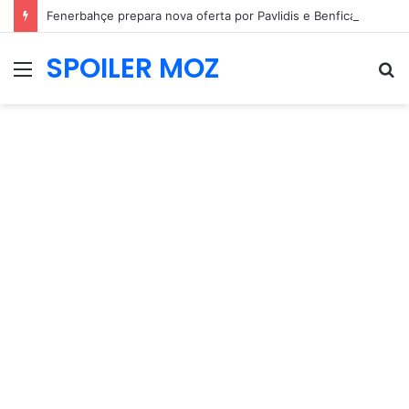
Fenerbahçe prepara nova oferta por Pavlidis e Benfica mantém posição firme
SPOILER MOZ
Menu
P
p