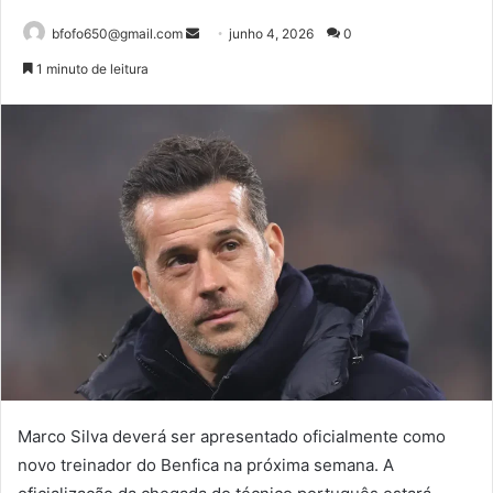
Mande
bfofo650@gmail.com
junho 4, 2026
0
um
1 minuto de leitura
e-
mail
Marco Silva deverá ser apresentado oficialmente como
novo treinador do Benfica na próxima semana. A