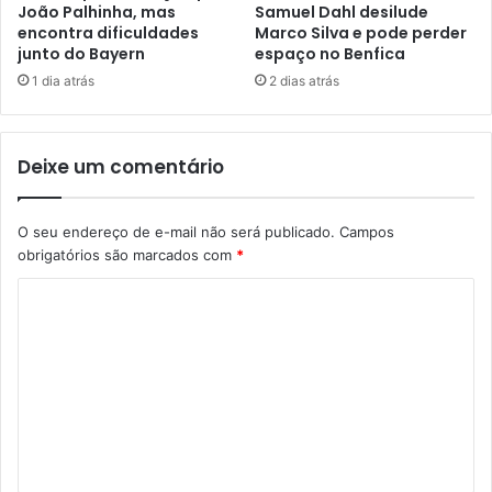
João Palhinha, mas
Samuel Dahl desilude
encontra dificuldades
Marco Silva e pode perder
junto do Bayern
espaço no Benfica
1 dia atrás
2 dias atrás
Deixe um comentário
O seu endereço de e-mail não será publicado.
Campos
obrigatórios são marcados com
*
C
o
m
e
n
t