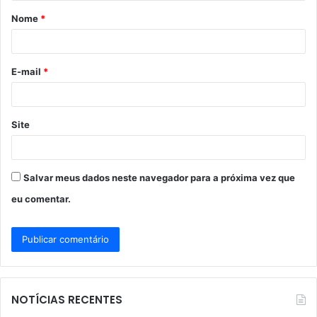
á
Nome
*
r
i
o
E-mail
*
*
Site
Salvar meus dados neste navegador para a próxima vez que
eu comentar.
NOTÍCIAS RECENTES