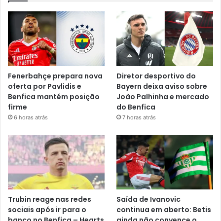
Fenerbahçe prepara nova
Diretor desportivo do
oferta por Pavlidis e
Bayern deixa aviso sobre
Benfica mantém posição
João Palhinha e mercado
firme
do Benfica
6 horas atrás
7 horas atrás
Trubin reage nas redes
Saída de Ivanovic
sociais após ir para o
continua em aberto: Betis
banco no Benfica – Hearts
ainda não convence o