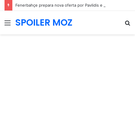
Fenerbahçe prepara nova oferta por Pavlidis e Benfica mantém posição firme
SPOILER MOZ
Menu
P
p