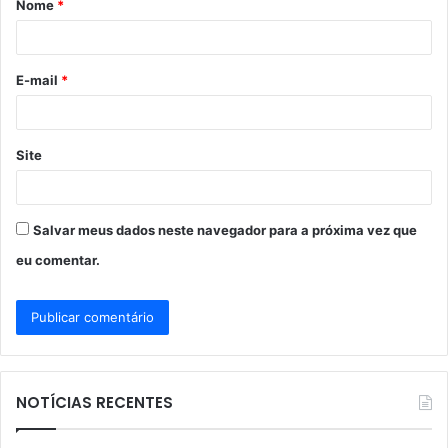
Nome
*
r
i
o
E-mail
*
*
Site
Salvar meus dados neste navegador para a próxima vez que
eu comentar.
NOTÍCIAS RECENTES