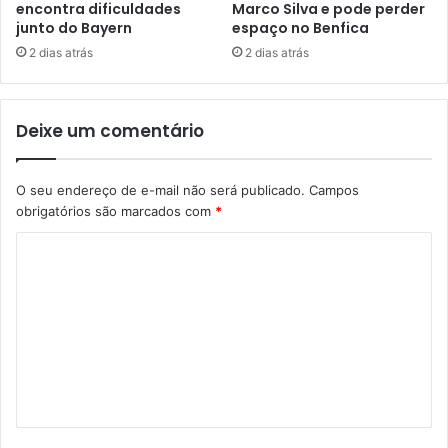
encontra dificuldades
Marco Silva e pode perder
junto do Bayern
espaço no Benfica
2 dias atrás
2 dias atrás
Deixe um comentário
O seu endereço de e-mail não será publicado.
Campos
obrigatórios são marcados com
*
C
o
m
e
n
t
á