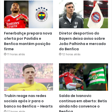
Fenerbahçe prepara nova
Diretor desportivo do
oferta por Pavlidis e
Bayern deixa aviso sobre
Benfica mantém posição
João Palhinha e mercado
firme
do Benfica
11 horas atrás
12 horas atrás
Trubin reage nas redes
Saída de Ivanovic
sociais após ir para o
continua em aberto: Betis
banco no Benfica – Hearts
ainda não convence o
Benfica
17 horas atrás