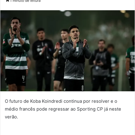
1 minuto de leitura
e-
mail
O futuro de Koba Koindredi continua por resolver e o
médio francês pode regressar ao Sporting CP já neste
verão.