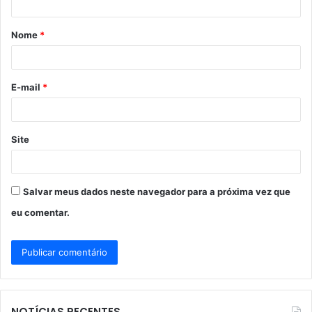
á
Nome
*
r
i
o
E-mail
*
*
Site
Salvar meus dados neste navegador para a próxima vez que
eu comentar.
NOTÍCIAS RECENTES