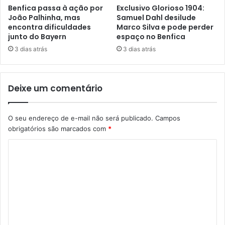
Benfica passa à ação por
Exclusivo Glorioso 1904:
João Palhinha, mas
Samuel Dahl desilude
encontra dificuldades
Marco Silva e pode perder
junto do Bayern
espaço no Benfica
3 dias atrás
3 dias atrás
Deixe um comentário
O seu endereço de e-mail não será publicado.
Campos
obrigatórios são marcados com
*
C
o
m
e
n
t