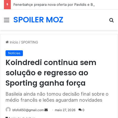
Fenerbahçe prepara nova oferta por Pavlidis e Benfica mantém posição firme
SPOILER MOZ
Menu
P
p
Início
/
SPORTING
Notícias
Koindredi continua sem
solução e regresso ao
Sporting ganha força
Basileia ainda não tomou decisão final sobre o
médio francês e leões aguardam novidades
Mande
bfofo650@gmail.com
maio 27, 2026
0
um