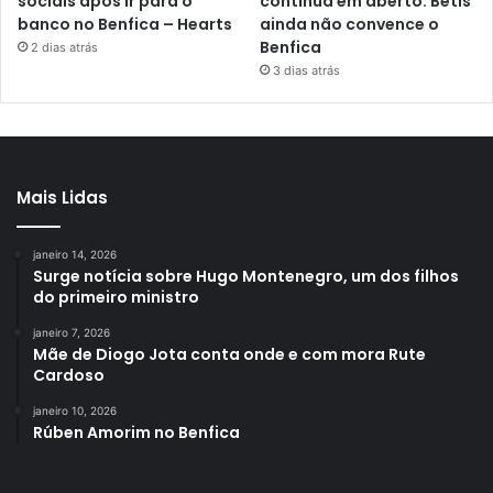
sociais após ir para o
continua em aberto: Betis
banco no Benfica – Hearts
ainda não convence o
Benfica
2 dias atrás
3 dias atrás
Mais Lidas
janeiro 14, 2026
Surge notícia sobre Hugo Montenegro, um dos filhos
do primeiro ministro
janeiro 7, 2026
Mãe de Diogo Jota conta onde e com mora Rute
Cardoso
janeiro 10, 2026
Rúben Amorim no Benfica