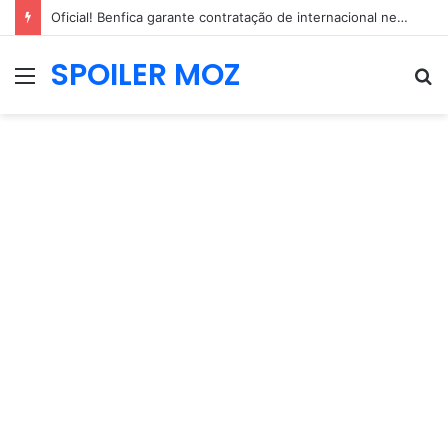
Oficial! Benfica garante contratação de internacional neerlandês de 2,04m
SPOILER MOZ
Menu
P
p