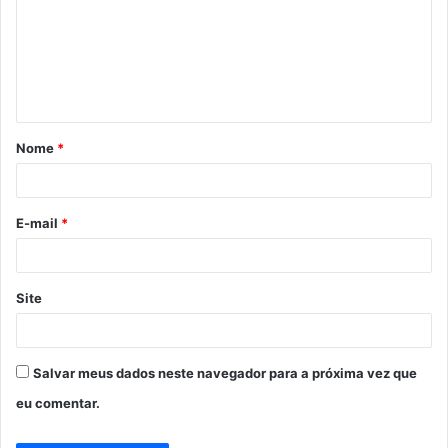
m
e
n
t
á
Nome
*
r
i
o
E-mail
*
*
Site
Salvar meus dados neste navegador para a próxima vez que
eu comentar.