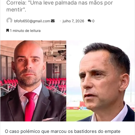
Correia: "Uma leve palmada nas mãos por
mentir".
Mande
bfofo650@gmail.com
julho 7, 2026
0
um
1 minuto de leitura
e-
mail
O caso polémico que marcou os bastidores do empate