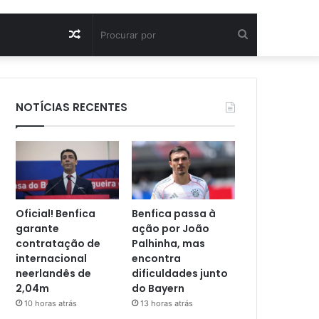
Artigo
Procurar
aleatório
por
NOTÍCIAS RECENTES
Oficial! Benfica
Benfica passa à
garante
ação por João
contratação de
Palhinha, mas
internacional
encontra
neerlandês de
dificuldades junto
2,04m
do Bayern
10 horas atrás
13 horas atrás