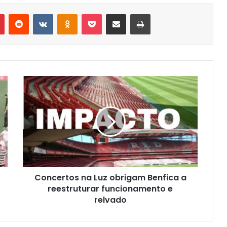
r
Pinterest
Reddit
VK
OK
Pocket
Compartilhar via e-mail
Imprimir
Concertos na Luz obrigam Benfica a
reestruturar funcionamento e
relvado