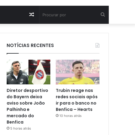
Artigo
Procurar
aleatório
por
NOTÍCIAS RECENTES
Diretor desportivo
Trubin reage nas
do Bayern deixa
redes sociais após
aviso sobre João
ir para o banco no
Palhinha e
Benfica – Hearts
mercado do
10 horas atrás
Benfica
5 horas atrás