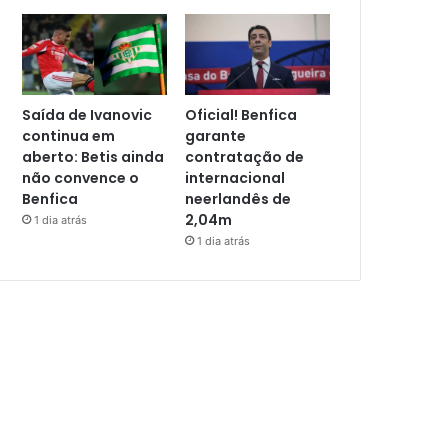
Saída de Ivanovic
Oficial! Benfica
continua em
garante
aberto: Betis ainda
contratação de
não convence o
internacional
Benfica
neerlandês de
2,04m
1 dia atrás
1 dia atrás