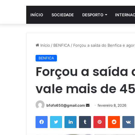
INÍCIO
SOCIEDADE
DESPORTO
INTERNA
Início
/
BENFICA
/
Forçou a saída do Benfica e ago
BENFICA
Forçou a saída 
vale mais de 45
Mande
bfofo650@gmail.com
fevereiro 8, 2026
um
Facebook
Twitter
Linkedin
Tumblr
Pinterest
Reddit
e-
mail