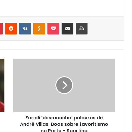
r
Pinterest
Reddit
VK
OK
Pocket
Compartilhar via e-mail
Imprimir
Farioli 'desmancha' palavras de
André Villas-Boas sobre favoritismo
no Porto - Sporting