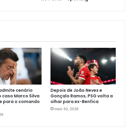
 admite cenário
Depois de João Neves e
o caso Marco Silva
Gonçalo Ramos, PSG volta a
e para o comando
olhar para ex-Benfica
maio 30, 2026
26