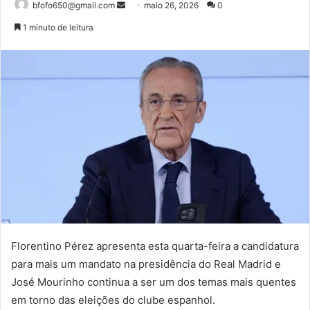
Mande
bfofo650@gmail.com
maio 26, 2026
0
um
1 minuto de leitura
e-
mail
Florentino Pérez apresenta esta quarta-feira a candidatura
para mais um mandato na presidência do Real Madrid e
José Mourinho continua a ser um dos temas mais quentes
em torno das eleições do clube espanhol.