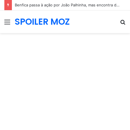
Benfica passa à ação por João Palhinha, mas encontra dificuldades junto do Bayern
SPOILER MOZ
Menu
P
p