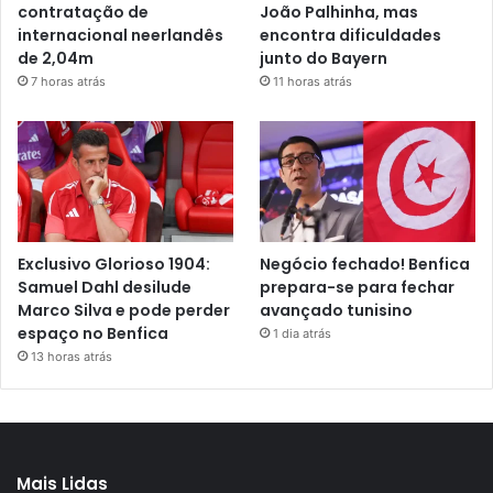
contratação de
João Palhinha, mas
internacional neerlandês
encontra dificuldades
de 2,04m
junto do Bayern
7 horas atrás
11 horas atrás
Exclusivo Glorioso 1904:
Negócio fechado! Benfica
Samuel Dahl desilude
prepara-se para fechar
Marco Silva e pode perder
avançado tunisino
espaço no Benfica
1 dia atrás
13 horas atrás
Mais Lidas