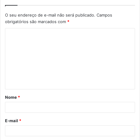
O seu endereço de e-mail não será publicado.
Campos
obrigatórios são marcados com
*
C
o
m
e
n
t
á
Nome
*
r
i
o
E-mail
*
*