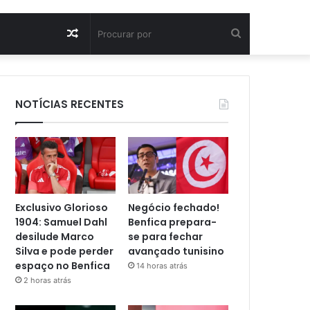
Artigo
Procurar
aleatório
por
NOTÍCIAS RECENTES
Exclusivo Glorioso
Negócio fechado!
1904: Samuel Dahl
Benfica prepara-
desilude Marco
se para fechar
Silva e pode perder
avançado tunisino
espaço no Benfica
14 horas atrás
2 horas atrás