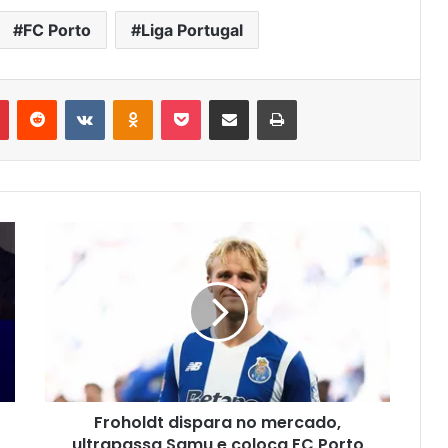
FC Porto
Liga Portugal
r
Pinterest
Reddit
VK
OK
Pocket
Compartilhar via e-mail
Imprimir
Froholdt dispara no mercado,
ultrapassa Samu e coloca FC Porto