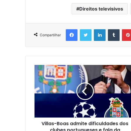
Direitos televisivos
Facebook
Twitter
Linkedin
Tumbl
Compartilhar
Villas-Boas admite dificuldades dos
clubes portugueses e fala da