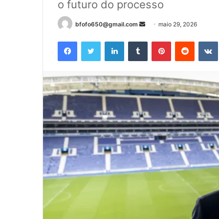
o futuro do processo
Mande
bfofo650@gmail.com
maio 29, 2026
um
Facebook
Twitter
Linkedin
Tumblr
Pinterest
Reddit
e-
mail