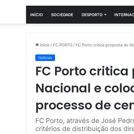
INÍCIO
SOCIEDADE
DESPORTO
INTERNA
Início
/
FC PORTO
/
FC Porto critica proposta do N
Notícias
FC Porto critica
Nacional e col
processo de cen
FC Porto, através de José Pedr
critérios de distribuição dos dir