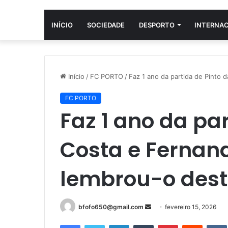
INÍCIO
SOCIEDADE
DESPORTO
INTERNA
Início
/
FC PORTO
/
Faz 1 ano da partida de Pinto
FC PORTO
Faz 1 ano da par
Costa e Fernan
lembrou-o dest
Mande
bfofo650@gmail.com
fevereiro 15, 2026
um
Facebook
Twitter
Linkedin
Tumblr
Pinterest
Reddit