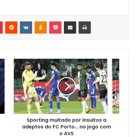
r
Pinterest
Reddit
VK
OK
Pocket
Compartilhar via e-mail
Imprimir
Sporting multado por insultos a
adeptos do FC Porto... no jogo com
o AVS