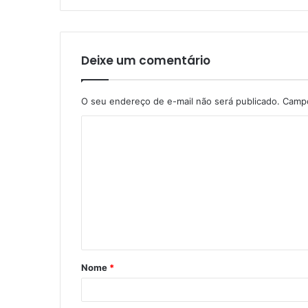
Deixe um comentário
O seu endereço de e-mail não será publicado.
Campo
C
o
m
e
n
t
á
Nome
*
r
i