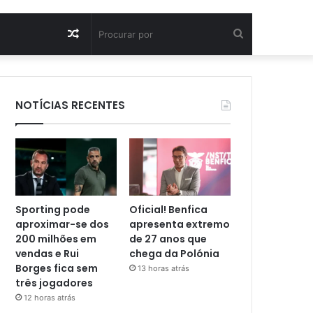
Artigo
Procurar
aleatório
por
NOTÍCIAS RECENTES
Sporting pode
Oficial! Benfica
aproximar-se dos
apresenta extremo
200 milhões em
de 27 anos que
vendas e Rui
chega da Polónia
Borges fica sem
13 horas atrás
três jogadores
12 horas atrás