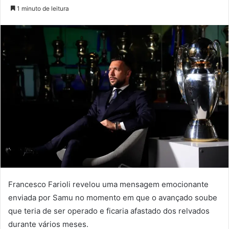
um
1 minuto de leitura
e-
mail
Francesco Farioli revelou uma mensagem emocionante
enviada por Samu no momento em que o avançado soube
que teria de ser operado e ficaria afastado dos relvados
durante vários meses.