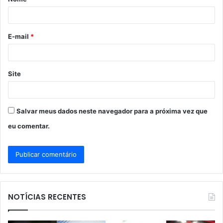
r
i
o
E-mail
*
*
Site
Salvar meus dados neste navegador para a próxima vez que
eu comentar.
NOTÍCIAS RECENTES