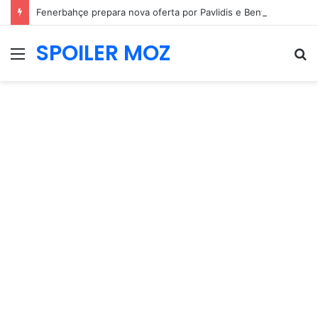
Fenerbahçe prepara nova oferta por Pavlidis e Benfica mantém posição firme
SPOILER MOZ
Menu
P
p