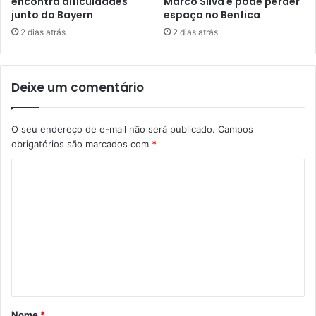
encontra dificuldades
Marco Silva e pode perder
junto do Bayern
espaço no Benfica
2 dias atrás
2 dias atrás
Deixe um comentário
O seu endereço de e-mail não será publicado.
Campos
obrigatórios são marcados com
*
C
o
m
e
n
t
á
Nome
*