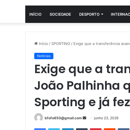
INÍCIO
SOCIEDADE
DESPORTO
INTERNA
Início
/
SPORTING
/
Exige que a transferência avan
Notícias
Exige que a tra
João Palhinha q
Sporting e já fe
Mande
bfofo650@gmail.com
junho 23, 2026
um
Facebook
Twitter
Linkedin
Tumblr
Pinterest
Reddit