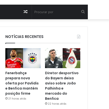
Artigo
Procurar
aleatório
por
NOTÍCIAS RECENTES
Fenerbahçe
Diretor desportivo
prepara nova
do Bayern deixa
oferta por Pavlidis
aviso sobre João
e Benfica mantém
Palhinha e
posição firme
mercado do
Benfica
21 horas atrás
22 horas atrás