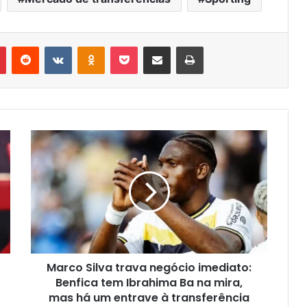
r
Pinterest
Reddit
VK
OK
Pocket
Compartilhar via e-mail
Imprimir
Marco Silva trava negócio imediato:
Benfica tem Ibrahima Ba na mira,
mas há um entrave à transferência