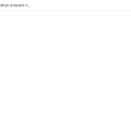
ahçe prepara nova oferta por Pavlidis e Benfica mantém posição firme