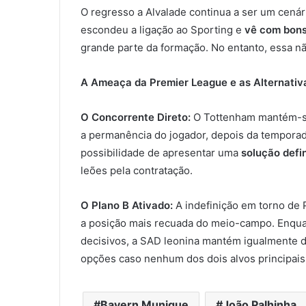
O regresso a Alvalade continua a ser um cená
escondeu a ligação ao Sporting e
vê com bons 
grande parte da formação. No entanto, essa n
A Ameaça da Premier League e as Alternati
O Concorrente Direto:
O Tottenham mantém-se 
a permanência do jogador, depois da temporad
possibilidade de apresentar uma
solução defi
leões pela contratação.
O Plano B Ativado:
A indefinição em torno de P
a posição mais recuada do meio-campo. Enqu
decisivos, a SAD leonina mantém igualmente 
opções caso nenhum dos dois alvos principais
Bayern Munique
João Palhinha