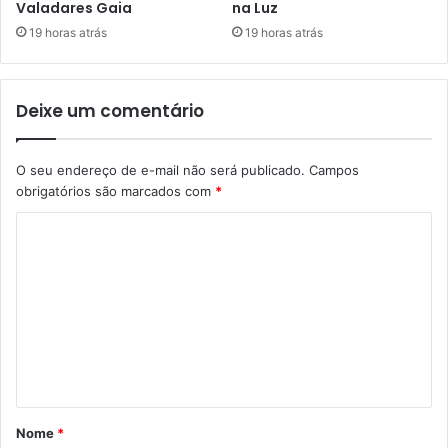
Valadares Gaia
na Luz
19 horas atrás
19 horas atrás
Deixe um comentário
O seu endereço de e-mail não será publicado.
Campos
obrigatórios são marcados com
*
C
o
m
e
n
t
á
Nome
*
r