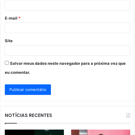
i
o
E-mail
*
*
Site
Salvar meus dados neste navegador para a próxima vez que
eu comentar.
NOTÍCIAS RECENTES