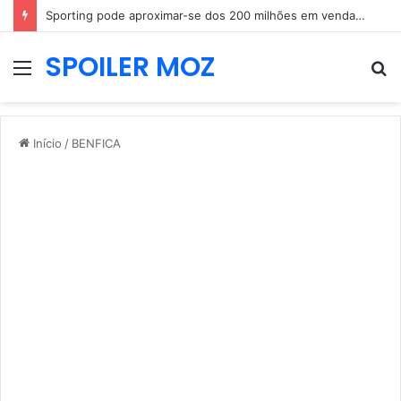
Sporting pode aproximar-se dos 200 milhões em vendas e Rui Borges fica sem três jogadores
SPOILER MOZ
Menu
P
p
Início
/
BENFICA