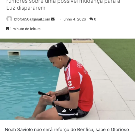
rumores sobre uma possível mudança para a
Luz dispararem
Mande
bfofo650@gmail.com
junho 4, 2026
0
um
1 minuto de leitura
e-
mail
Noah Saviolo não será reforço do Benfica, sabe o Glorioso