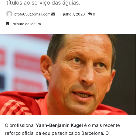
títulos ao serviço das águias.
Mande
bfofo650@gmail.com
julho 7, 2026
0
um
1 minuto de leitura
e-
mail
O profissional
Yann-Benjamin Kugel
é o mais recente
reforço oficial da equipa técnica do Barcelona. O