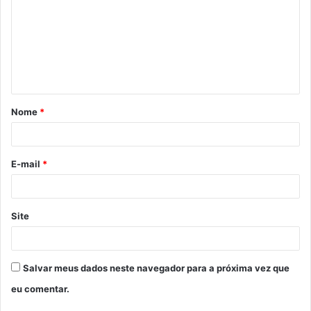
m
e
n
t
á
Nome
*
r
i
o
E-mail
*
*
Site
Salvar meus dados neste navegador para a próxima vez que
eu comentar.