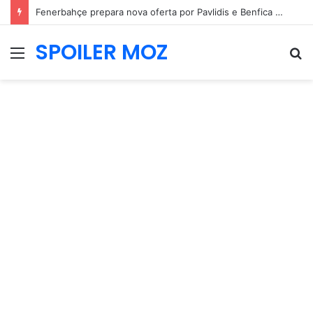
Fenerbahçe prepara nova oferta por Pavlidis e Benfica mantém posição firme
SPOILER MOZ
Menu
P
p