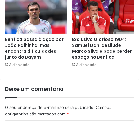
Benfica passa à ação por
Exclusivo Glorioso 1904:
João Palhinha, mas
Samuel Dahl desilude
encontra dificuldades
Marco Silva e pode perder
junto do Bayern
espaço no Benfica
3 dias atrás
3 dias atrás
Deixe um comentário
O seu endereço de e-mail não será publicado.
Campos
obrigatórios são marcados com
*
C
o