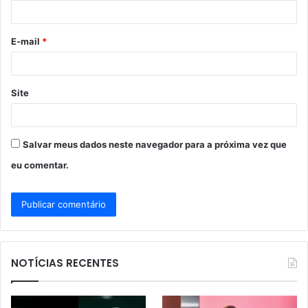
i
o
E-mail
*
*
Site
Salvar meus dados neste navegador para a próxima vez que
eu comentar.
NOTÍCIAS RECENTES