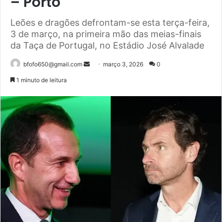
– Porto
Leões e dragões defrontam-se esta terça-feira,
3 de março, na primeira mão das meias-finais
da Taça de Portugal, no Estádio José Alvalade
Mande
bfofo650@gmail.com
março 3, 2026
0
um
1 minuto de leitura
e-
mail