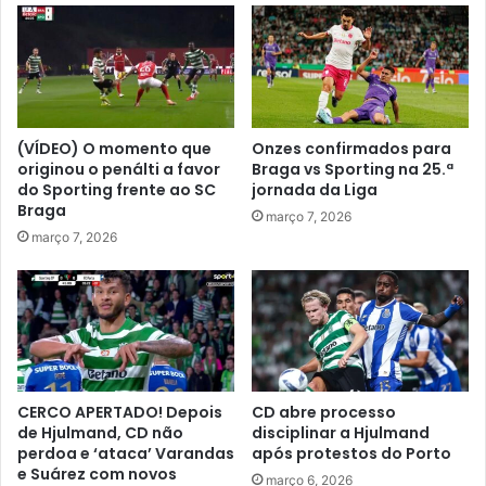
(VÍDEO) O momento que
Onzes confirmados para
originou o penálti a favor
Braga vs Sporting na 25.ª
do Sporting frente ao SC
jornada da Liga
Braga
março 7, 2026
março 7, 2026
CERCO APERTADO! Depois
CD abre processo
de Hjulmand, CD não
disciplinar a Hjulmand
perdoa e ‘ataca’ Varandas
após protestos do Porto
e Suárez com novos
março 6, 2026