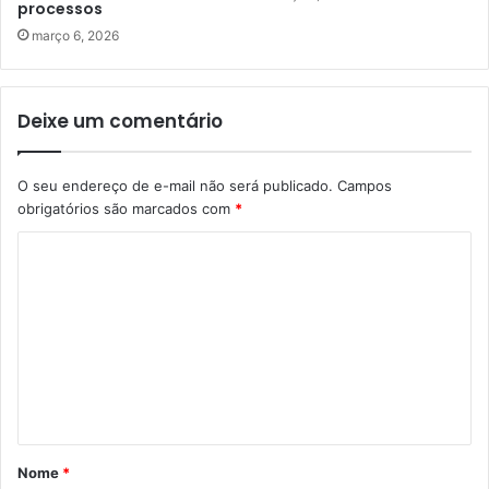
processos
março 6, 2026
Deixe um comentário
O seu endereço de e-mail não será publicado.
Campos
obrigatórios são marcados com
*
C
o
m
e
n
t
á
Nome
*
r