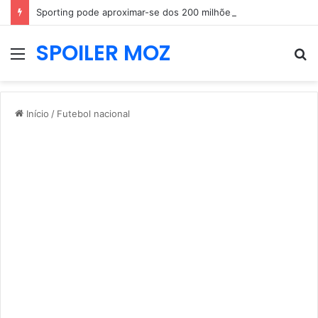
Sporting pode aproximar-se dos 200 milhões em vendas e Rui Borges fica sem três jogadores
SPOILER MOZ
Menu
P
p
Início
/
Futebol nacional